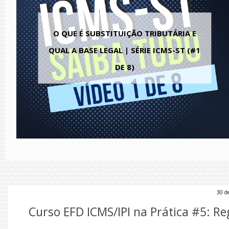
UTÁRIA E
CURSO EFD ICMS/IPI NA PRÁTIC
MS-ST (#1
REGISTRO E100 - PERÍODO 
APURAÇÃO DO ICMS PRÓPR
30 d
Curso EFD ICMS/IPI na Prática #5: Re