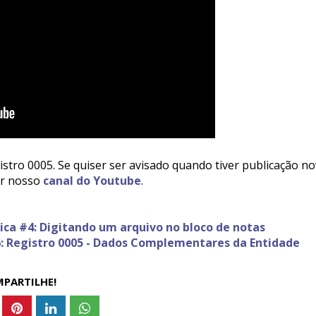
stro 0005. Se quiser ser avisado quando tiver publicação n
ir nosso
canal do Youtube
.
tica #4: Digitando um arquivo no bloco de notas
#6: Registro 0005 - Dados Complementares da Entidade
PARTILHE!