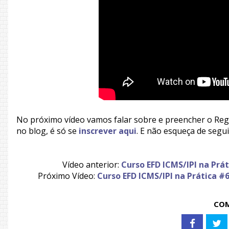
No próximo vídeo vamos falar sobre e preencher o Regi
no blog, é só se
inscrever aqui
. E não esqueça de segu
Vídeo anterior:
Curso EFD ICMS/IPI na Prá
Próximo Vídeo:
Curso EFD ICMS/IPI na Prática 
COM