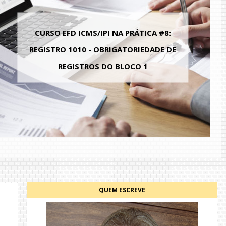
VIDEOAULA 05 | CURSO MANUAL EFD
8:
DO AP - COMO ESCRITURAR O CRÉDIT
E DE
PRESUMIDO DA ÁREA DE LIVRE
COMÉRCIO
QUEM ESCREVE