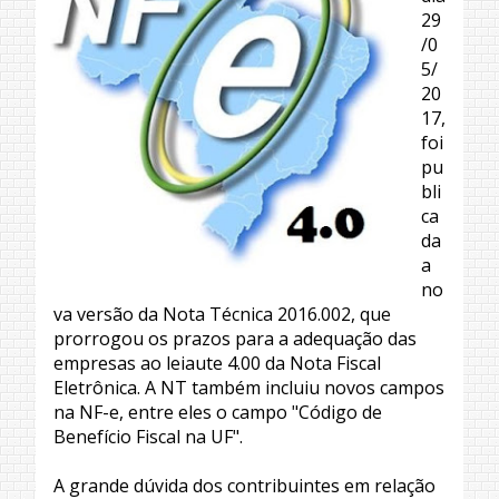
29
/0
5/
20
17,
foi
pu
bli
ca
da
a
no
va versão da Nota Técnica 2016.002, que
prorrogou os prazos para a adequação das
empresas ao leiaute 4.00 da Nota Fiscal
Eletrônica. A NT também incluiu novos campos
na NF-e, entre eles o campo "Código de
Benefício Fiscal na UF".
A grande dúvida dos contribuintes em relação