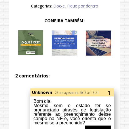
Categorias:
Doc-e
,
Fique por dentro
CONFIRA TAMBÉM:
Unknown
23 de agosto de 2018 às 13:21
Bom dia,
Mesmo sem o estado ter se
pronunciado através de legislação
referente ao preenchimento desse
campo na NF-e, você orienta que o
mesmo seja preenchido?
2 comentários:
Responder
Respostas
Eliane Heidemann
24 de
setembro de 2018 às 09:19
Sim Eliane, na verdade a
orientação formal está
contida dentro da nota
técnica da NFe que trata do